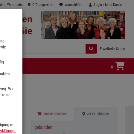
olino Webreader
Öffnungszeiten
Wunschliste
Login / Mein Konto
end
 wie
Erweiterte Suche
fig
0
ookies,
eos). Wir
r keinen
ligung mit
rklärung.