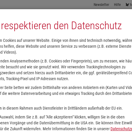
Newsletter
Hilfe
t
 respektieren den Datenschutz
n Cookies auf unserer Website. Einige von ihnen sind technisch notwendig, währ
s helfen, diese Website und unseren Service zu verbessern (z.B. externe Dienste
nd Videos).
enden Analysemethoden (z.B. Cookies oder Fingerprints), um zu messen, wie häu
Lesesommer
Internationale Bücher
Hörbücher
Alle Kategorien
ite besucht und wie sie genutzt wird. Wir verwenden Trackingtechnologien zu
zwecken und setzen hierzu auch Drittanbieter ein, die ggf. geräteübergreifend C
nts, Tracking-Pixel und IP-Adressen nutzen.
er Seite betten wir zudem Drittinhalte von anderen Anbietern ein (Karten und Vid
buch schon heute bei uns abholen können. Und so einfach geht das...
 die weitere Datenverarbeitung und ein etwaiges Tracking durch den Drittanbiete
n in diesem Rahmen auch Dienstleister in Drittländern außerhalb der EU ein.
 Auswahl, indem Sie z.B. auf "Alle akzeptieren" klicken, willigen Sie in die oben
enen Vorgänge und die Datenübermittlung in die USA ein. Sie können Ihre Einwil
ür die Zukunft widerrufen. Mehr Informationen finden Sie in unserer
Datenschutze