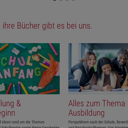
 ihre Bücher gibt es bei uns.
lung &
Alles zum Thema
eginn
Ausbildung
d Ideen rund um die Themen
Perspektiven nach der Schule, Bewe
 Schulbeginn sowie kleine Geschenke
und Berufsschulthemen: Von Handwer