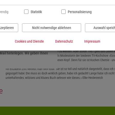
endig
Statistik
Personalisierung
kzeptieren
Nicht notwendige ablehnen
Auswahl speic
...
Cookies und Dienste
Datenschutz
Impressum
-Mail hinterlegen. Wir geben Ihnen
e