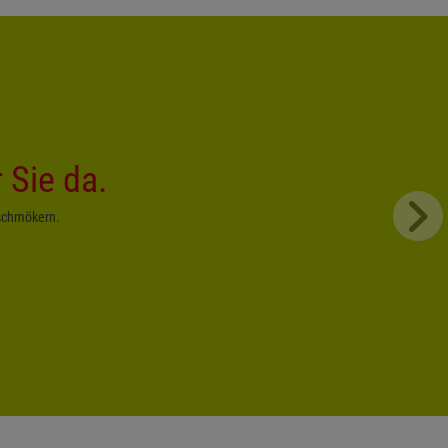
r Sie da.
 schmökern.